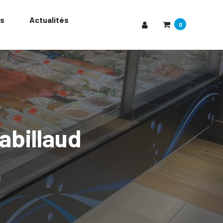
rs
Actualités
0
abillaud
d