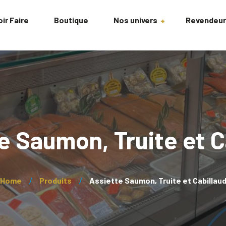
ir Faire
Boutique
Nos univers
Revendeu
Saumon
Truite
Cabillaud
e Saumon, Truite et C
Épicerie Fine
Fabrication Maison
Home
Produits
Assiette Saumon, Truite et Cabillau