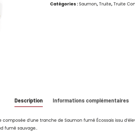
Catégories :
Saumon
,
Truite
,
Truite Co
et
Cabillaud
Description
Informations complémentaires
e composée d’une tranche de Saumon fumé Écossais issu d’élev
ud fumé sauvage..