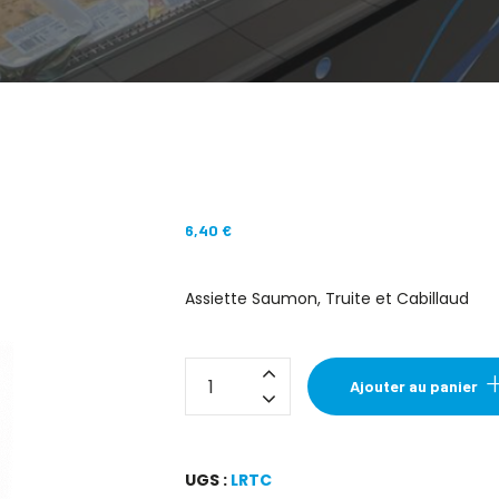
6,40
€
Assiette Saumon, Truite et Cabillaud
quantité
Ajouter au panier
de
Assiette
Saumon,
UGS :
LRTC
Truite