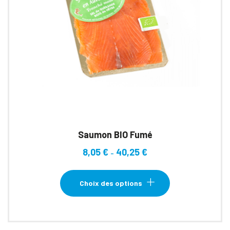
Saumon BIO Fumé
8,05
€
40,25
€
Plage
–
de
Ce
prix :
produit
Choix des options
8,05 €
a
à
plusieurs
40,25 €
variations.