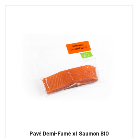
Les
options
peuvent
être
choisies
sur
la
page
du
produit
Pavé Demi-Fumé x1 Saumon BIO