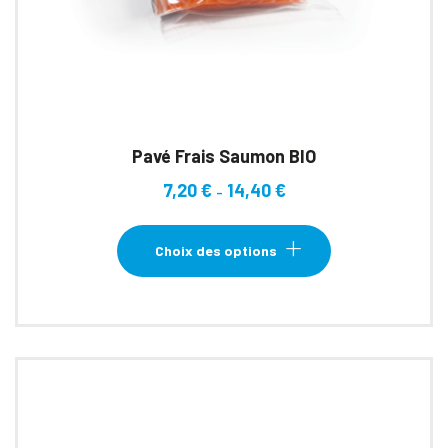
Pavé Frais Saumon BIO
7,20
€
14,40
€
Plage
–
de
Ce
prix :
produit
Choix des options
7,20 €
a
à
plusieurs
14,40 €
variations.
Les
options
peuvent
être