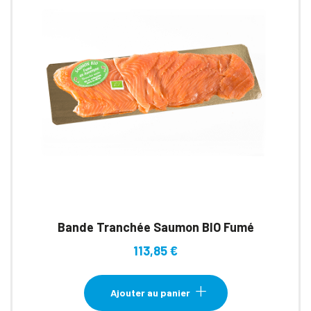
choisies
sur
la
page
du
produit
Bande Tranchée Saumon BIO Fumé
113,85
€
Ajouter au panier